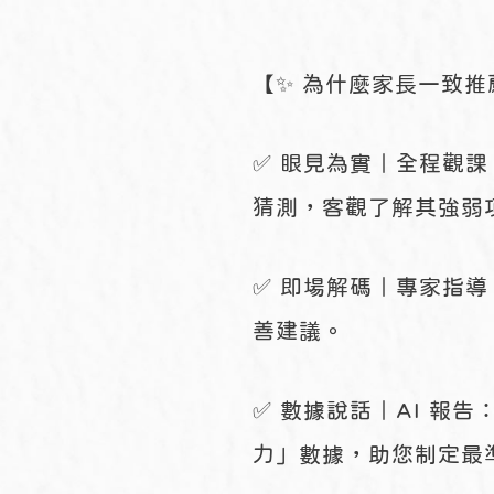
【✨ 為什麼家長一致推
✅ 眼見為實｜全程觀
猜測，客觀了解其強弱
✅ 即場解碼｜專家指導
善建議。
✅ 數據說話｜AI 報告：
力」數據，助您制定最