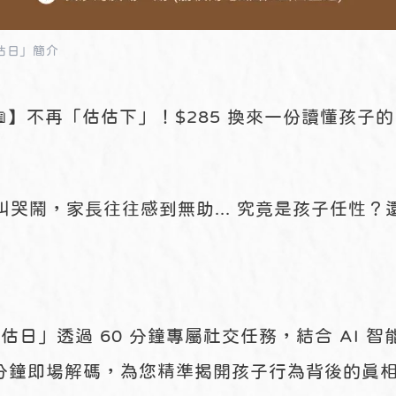
評估日」簡介
.📖】不再「估估下」！$285 換來一份讀懂孩子
哭鬧，家長往往感到無助... 究竟是孩子任性
評估日」透過 60 分鐘專屬社交任務，結合 AI 智
 分鐘即場解碼，為您精準揭開孩子行為背後的真相