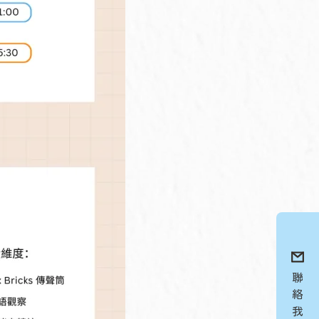
聯
絡
我