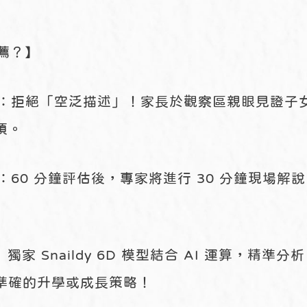
薦？】
課：拒絕「空泛描述」！家長於觀察區親眼見證子
項。
：60 分鐘評估後，專家將進行 30 分鐘現場解
 獨家 Snaildy 6D 模型結合 AI 運算，精
準確的升學或成長策略！