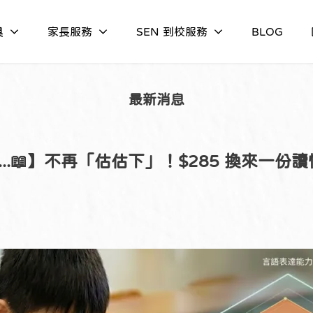
具
家長服務
SEN 到校服務
BLOG
最新消息
..📖】不再「估估下」！$285 換來一