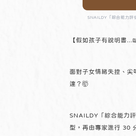
SNAILDY「綜合能力
【假如孩子有說明書..
面對子女情緒失控、尖叫
達？🤯
SNAILDY「綜合能力
型，再由專家進行 30